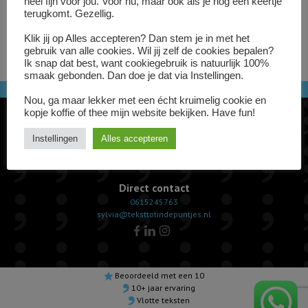
heel fijn voor jou. Voor nu, maar ook als je nog een keertje
terugkomt. Gezellig.
Klik jij op Alles accepteren? Dan stem je in met het
gebruik van alle cookies. Wil jij zelf de cookies bepalen?
Ik snap dat best, want cookiegebruik is natuurlijk 100%
smaak gebonden. Dan doe je dat via Instellingen.
Nou, ga maar lekker met een écht kruimelig cookie en
kopje koffie of thee mijn website bekijken. Have fun!
Instellingen
Alles accepteren
Direct contact
0615245763
sylvia@teksttotindepuntjes.nl
Beoordeeld met een 10
10+ jaar ervaring
Vlotte teksten