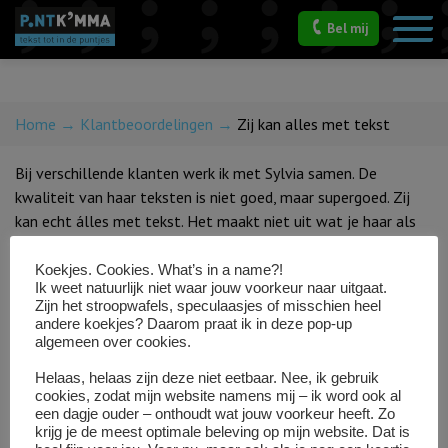
Bel mij
Zij kan alles met tekst
Home
→
Klantbeoordelingen
→
Zij kan alles met tekst
Bij verschillende klanten werk ik met Sylvia samen. De
kwaliteit van haar teksten is niet goed, maar supergoed. Zij
kan echt álles met tekst. Het maakt niet uit wat je haar als
opdracht geeft: een blog, een websitetekst, een social media
post, een flyertekst en zelfs… een naam of slogan. Welke
Koekjes. Cookies. What’s in a name?!
Ik weet natuurlijk niet waar jouw voorkeur naar uitgaat.
tekst je ook laat schrijven, de uitkomst is altijd top. En dan
Zijn het stroopwafels, speculaasjes of misschien heel
nog iets… Het is ook gewoon leuk om met haar samen te
andere koekjes? Daarom praat ik in deze pop-up
werken. We hebben een goede klik en dat werkt heel prettig.
algemeen over cookies.
Zoek jij een goede tekstschrijver? Dan heb je haar nu
Helaas, helaas zijn deze niet eetbaar. Nee, ik gebruik
gevonden: Sylvia van PuntKomma.
cookies, zodat mijn website namens mij – ik word ook al
een dagje ouder – onthoudt wat jouw voorkeur heeft. Zo
krijg je de meest optimale beleving op mijn website. Dat is