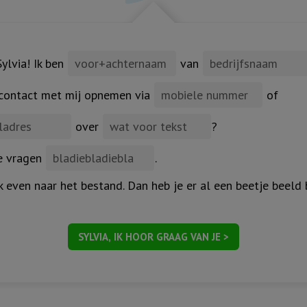
ylvia! Ik ben
van
 contact met mij opnemen via
of
over
?
je vragen
.
k even naar het bestand. Dan heb je er al een beetje beeld b