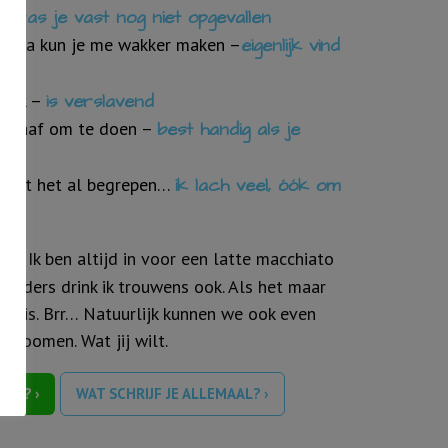
 –
was je vast nog niet opgevallen
ocola kun je me wakker maken –
eigenlijk vind
es
week –
is verslavend
upergaaf om te doen –
best handig als je
e hebt het al begrepen…
ik lach veel, óók om
ate. Ik ben altijd in voor een latte macchiato
 anders drink ik trouwens ook. Als het maar
ee is. Brr… Natuurlijk kunnen we ook even
 zoomen. Wat jij wilt.
 ME? ›
WAT SCHRIJF JE ALLEMAAL? ›