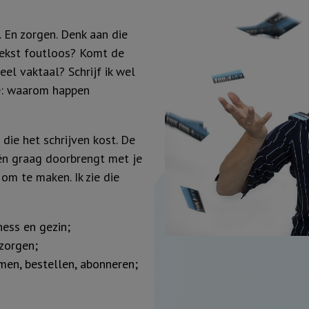
. En zorgen. Denk aan die
tekst foutloos? Komt de
el vaktaal? Schrijf ik wel
te: waarom happen
die het schrijven kost. De
f én graag doorbrengt met je
 om te maken. Ik zie die
ness en gezin;
tzorgen;
men, bestellen, abonneren;