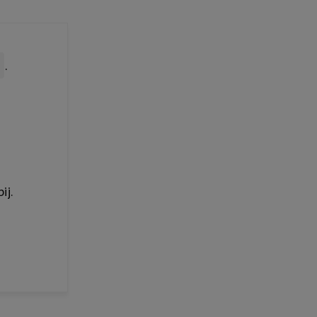
.
ij.