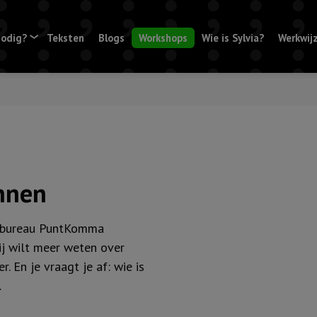
nodig?
Teksten
Blogs
Workshops
Wie is Sylvia?
Werkwij
nnen
kstbureau PuntKomma
Jij wilt meer weten over
. En je vraagt je af: wie is
.