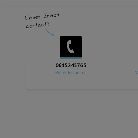
Liever direct
contact?
0615245763
Beller is sneller
V