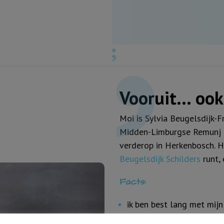
Vooruit… ook 
Moi is Sylvia Beugelsdijk-F
Midden-Limburgse Remunj (
verderop in Herkenbosch. H
Beugelsdijk Schilders
runt,
Facts:
ik ben best lang met mijn
van de 2.07 m. van o