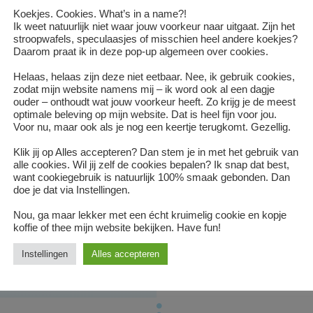
blauw is waar ik van hou
Koekjes. Cookies. What’s in a name?!
Ik weet natuurlijk niet waar jouw voorkeur naar uitgaat. Zijn het
voor Engelse drop en ch
stroopwafels, speculaasjes of misschien heel andere koekjes?
ik alles lekker, echt áll
Daarom praat ik in deze pop-up algemeen over cookies.
ik padel 2 of 3 keer per 
Helaas, helaas zijn deze niet eetbaar. Nee, ik gebruik cookies,
o ja, schrijven vind ik s
zodat mijn website namens mij – ik word ook al een dagje
ouder – onthoudt wat jouw voorkeur heeft. Zo krijg je de meest
tekstschrijver bent
optimale beleving op mijn website. Dat is heel fijn voor jou.
het kan niet anders of j
Voor nu, maar ook als je nog een keertje terugkomt. Gezellig.
mezelf
Klik jij op Alles accepteren? Dan stem je in met het gebruik van
alle cookies. Wil jij zelf de cookies bepalen? Ik snap dat best,
want cookiegebruik is natuurlijk 100% smaak gebonden. Dan
Nog meer weten?
Let’s d
doe je dat via Instellingen.
of een verse muntthee. Iets
Nou, ga maar lekker met een écht kruimelig cookie en kopje
geen spa rood of groene th
koffie of thee mijn website bekijken. Have fun!
babbelen aan de telefoon of
Instellingen
Alles accepteren
GAAN WE OP DATE OF BEL JE