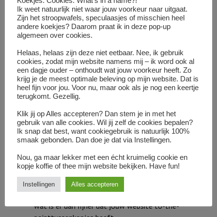
Koekjes. Cookies. What’s in a name?!
Ik weet natuurlijk niet waar jouw voorkeur naar uitgaat.
Zijn het stroopwafels, speculaasjes of misschien heel
andere koekjes? Daarom praat ik in deze pop-up
algemeen over cookies.
Helaas, helaas zijn deze niet eetbaar. Nee, ik gebruik
cookies, zodat mijn website namens mij – ik word ook al
een dagje ouder – onthoudt wat jouw voorkeur heeft. Zo
krijg je de meest optimale beleving op mijn website. Dat is
heel fijn voor jou. Voor nu, maar ook als je nog een keertje
First things first
terugkomt. Gezellig.
De belangrijkste reden om te kopen of te bestellen
Klik jij op Alles accepteren? Dan stem je in met het
zet je zo hoog mogelijk in je tekst. Bouw niet de
gebruik van alle cookies. Wil jij zelf de cookies bepalen?
spanning op zoals in een verhaal. Dan haken veel
Ik snap dat best, want cookiegebruik is natuurlijk 100%
lezers vroegtijdig af.
smaak gebonden. Dan doe je dat via Instellingen.
Maak de tekst overzichtelijk en dus scanbaar
Nou, ga maar lekker met een écht kruimelig cookie en
kopje koffie of thee mijn website bekijken. Have fun!
voor de lezer
‘Geen tijd, maar ik wil wel nog die website (die van
Instellingen
Alles accepteren
jou dus) bekijken. Dat wordt dus koppen snellen.’ En
wat is er dan fijner dat jouw website to-the-