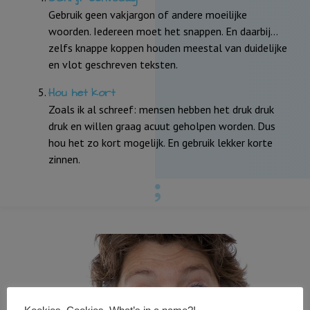
Gebruik geen vakjargon of andere moeilijke
woorden. Iedereen moet het snappen. En daarbij…
zelfs knappe koppen houden meestal van duidelijke
en vlot geschreven teksten.
Hou het kort
Zoals ik al schreef: mensen hebben het druk druk
druk en willen graag acuut geholpen worden. Dus
hou het zo kort mogelijk. En gebruik lekker korte
zinnen.