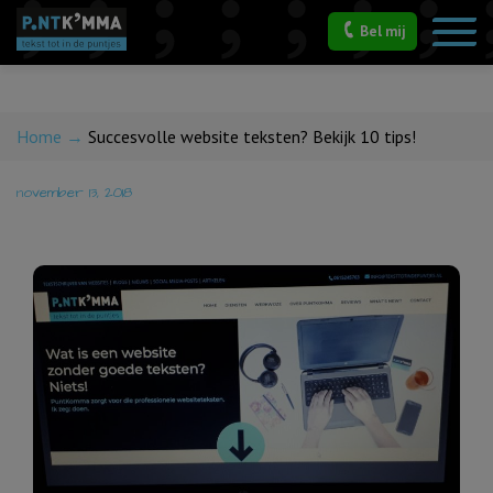
Bel mij
Succesvolle website
teksten? Bekijk 10 tips!
Home
→
Succesvolle website teksten? Bekijk 10 tips!
november 13, 2018