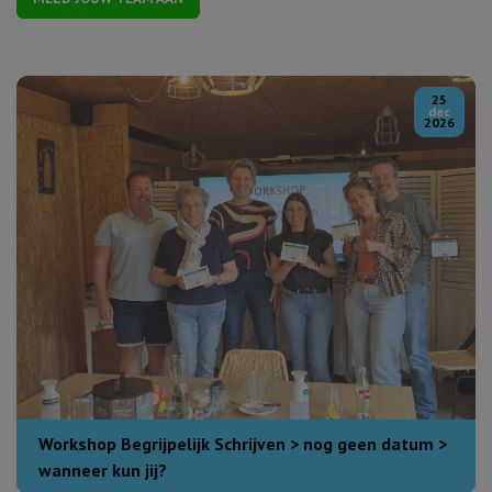
25
dec
2026
Workshop Begrijpelijk Schrijven > nog geen datum >
wanneer kun jij?