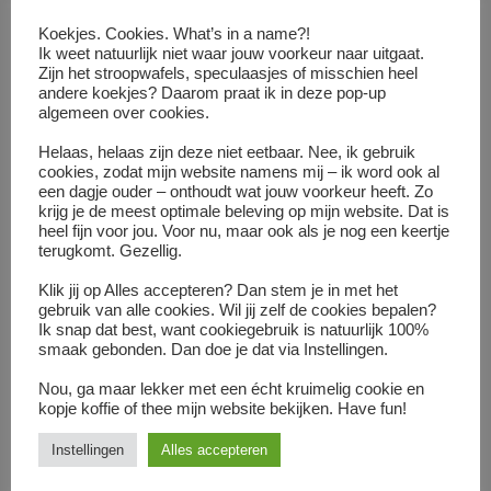
Koekjes. Cookies. What’s in a name?!
Ik weet natuurlijk niet waar jouw voorkeur naar uitgaat.
Zijn het stroopwafels, speculaasjes of misschien heel
andere koekjes? Daarom praat ik in deze pop-up
algemeen over cookies.
Helaas, helaas zijn deze niet eetbaar. Nee, ik gebruik
cookies, zodat mijn website namens mij – ik word ook al
een dagje ouder – onthoudt wat jouw voorkeur heeft. Zo
krijg je de meest optimale beleving op mijn website. Dat is
Workshop Beter & Leuker Schrijven dinsdag 8 april
heel fijn voor jou. Voor nu, maar ook als je nog een keertje
GAAT NIET DOOR
terugkomt. Gezellig.
Klik jij op Alles accepteren? Dan stem je in met het
gebruik van alle cookies. Wil jij zelf de cookies bepalen?
05
Al geweest
feb
Ik snap dat best, want cookiegebruik is natuurlijk 100%
2025
smaak gebonden. Dan doe je dat via Instellingen.
Nou, ga maar lekker met een écht kruimelig cookie en
kopje koffie of thee mijn website bekijken. Have fun!
Instellingen
Alles accepteren