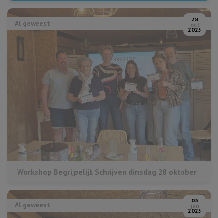
28
Al geweest
oct
2025
Workshop Begrijpelijk Schrijven dinsdag 28 oktober
03
Al geweest
jun
2025