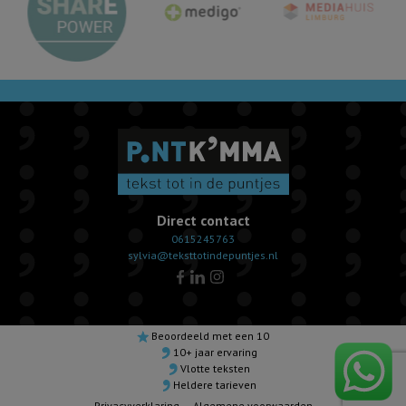
Direct contact
0615245763
sylvia@teksttotindepuntjes.nl
Beoordeeld met een 10
10+ jaar ervaring
Vlotte teksten
Heldere tarieven
Privacyverklaring
Algemene voorwaarden